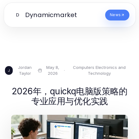
Dynamicmarket
D
News
Jordan
May 8,
Computers Electronics and
·
·
J
Taylor
2026
Technology
2026年，quickq电脑版策略的
专业应用与优化实践