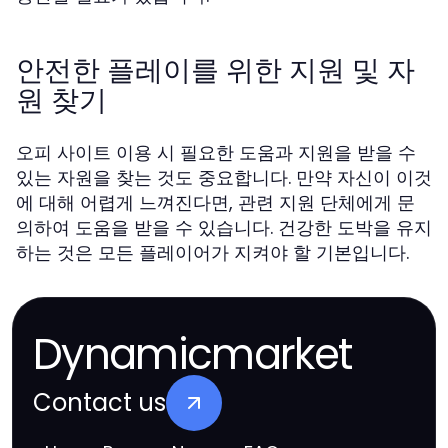
안전한 플레이를 위한 지원 및 자
원 찾기
오피 사이트 이용 시 필요한 도움과 지원을 받을 수
있는 자원을 찾는 것도 중요합니다. 만약 자신이 이것
에 대해 어렵게 느껴진다면, 관련 지원 단체에게 문
의하여 도움을 받을 수 있습니다. 건강한 도박을 유지
하는 것은 모든 플레이어가 지켜야 할 기본입니다.
Dynamicmarket
Contact us